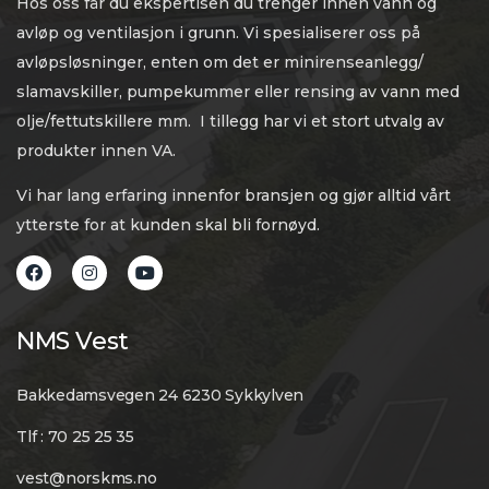
Hos oss får du ekspertisen du trenger innen vann og
avløp og ventilasjon i grunn. Vi spesialiserer oss på
avløpsløsninger, enten om det er minirenseanlegg/
slamavskiller, pumpekummer eller rensing av vann med
olje/fettutskillere mm. I tillegg har vi et stort utvalg av
produkter innen VA.
Vi har lang erfaring innenfor bransjen og gjør alltid vårt
ytterste for at kunden skal bli fornøyd.
NMS Vest
Bakkedamsvegen 24 6230 Sykkylven
Tlf : 70 25 25 35
vest@norskms.no