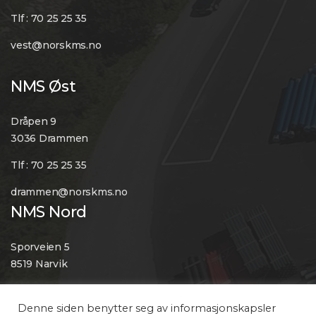
Tlf : 70 25 25 35
vest@norskms.no
NMS Øst
Dråpen 9
3036 Drammen
Tlf : 70 25 25 35
drammen@norskms.no
NMS Nord
Sporveien 5
8519 Narvik
Tlf : 70 25 25 35
Denne siden benytter seg av informasjonskapsler