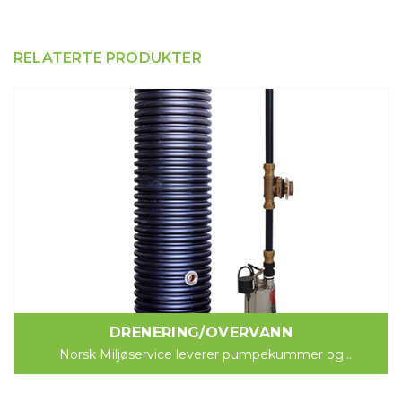
RELATERTE PRODUKTER
DRENERING/OVERVANN
Norsk Miljøservice leverer pumpekummer og
pumpestasjoner til overvann og gråvann. Disse brukes til
å pumpe...