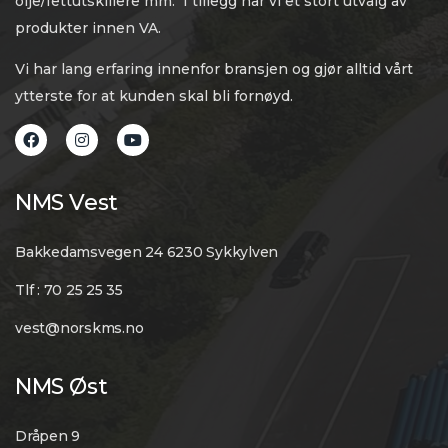
olje/fettutskillere mm. I tillegg har vi et stort utvalg av
produkter innen VA.
Vi har lang erfaring innenfor bransjen og gjør alltid vårt
ytterste for at kunden skal bli fornøyd.
NMS Vest
Bakkedamsvegen 24 6230 Sykkylven
Tlf : 70 25 25 35
vest@norskms.no
NMS Øst
Dråpen 9