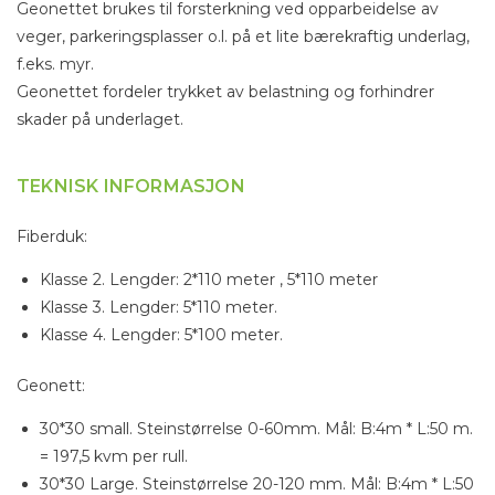
Geonettet brukes til forsterkning ved opparbeidelse av
veger, parkeringsplasser o.l. på et lite bærekraftig underlag,
f.eks. myr.
Geonettet fordeler trykket av belastning og forhindrer
skader på underlaget.
TEKNISK INFORMASJON
Fiberduk:
Klasse 2. Lengder: 2*110 meter , 5*110 meter
Klasse 3. Lengder: 5*110 meter.
Klasse 4. Lengder: 5*100 meter.
Geonett:
30*30 small. Steinstørrelse 0-60mm. Mål: B:4m * L:50 m.
= 197,5 kvm per rull.
30*30 Large. Steinstørrelse 20-120 mm. Mål: B:4m * L:50