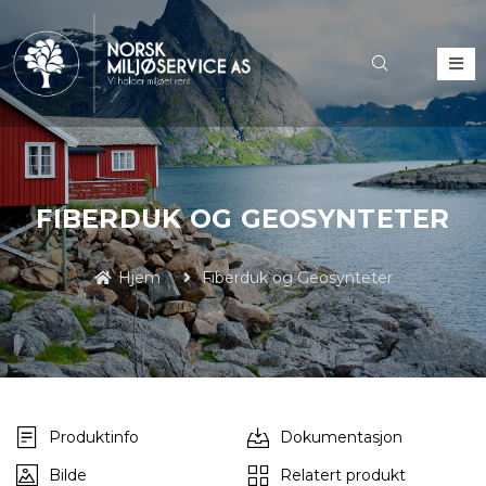
FIBERDUK OG GEOSYNTETER
Hjem
Fiberduk og Geosynteter
Produktinfo
Dokumentasjon
Bilde
Relatert produkt