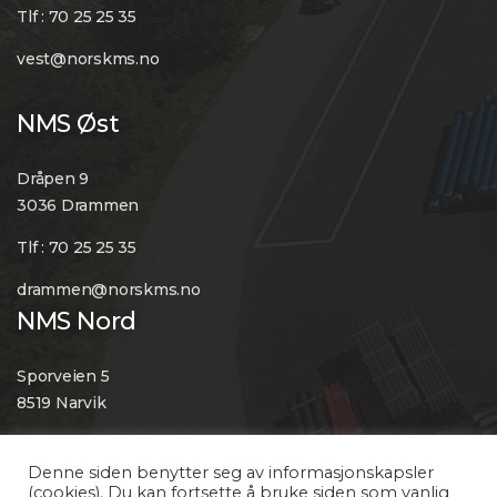
Tlf : 70 25 25 35
vest@norskms.no
NMS Øst
Dråpen 9
3036 Drammen
Tlf : 70 25 25 35
drammen@norskms.no
NMS Nord
Sporveien 5
8519 Narvik
Tlf : 70 25 25 35
Denne siden benytter seg av informasjonskapsler
post@norskms.no
(cookies). Du kan fortsette å bruke siden som vanlig