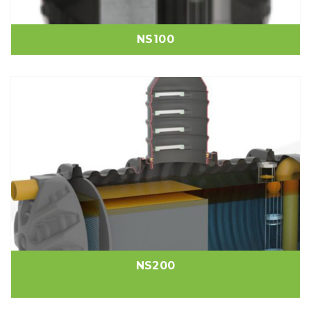
NS100
NS200