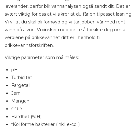
leverandør, derfor blir vannanalysen også sendt dit. Det er
svært viktig for oss at vi sikrer at du får en tilpasset løsning.
Vi vil at du skal bli fornøyd og vi tar jobben vår med rent
vann på alvor. Vi ønsker med dette å forsikre deg om at
verdiene på drikkevannet ditt er i henhold til
drikkevannsforskriften.
Viktige parameter som må måles:
pH
Turbiditet
Fargetall
Jern
Mangan
COD
Hardhet (ᵒdH)
*Koliforme bakterier (inkl. e-coli)