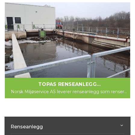
TOPAS RENSEANLEGG
VASKEVANN/PRODUKSJON
Norsk Miljøservice AS leverer renseanlegg som renser
vaskevann og/eller produksjonsvann fra:
Grønnsaksproduksjon Kjøtt foredlingsproduksjon
Slakteri...
Renseanlegg