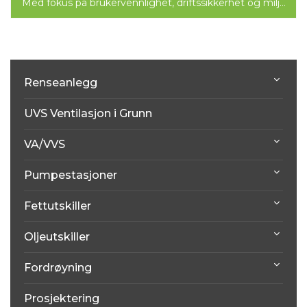
Med fokus på brukervennlighet, driftssikkerhet og miljø
kommer nå Norsk Miljøservice AS med et nytt...
Renseanlegg
UVS Ventilasjon i Grunn
VA/VVS
Pumpestasjoner
Fettutskiller
Oljeutskiller
Fordrøyning
Prosjektering