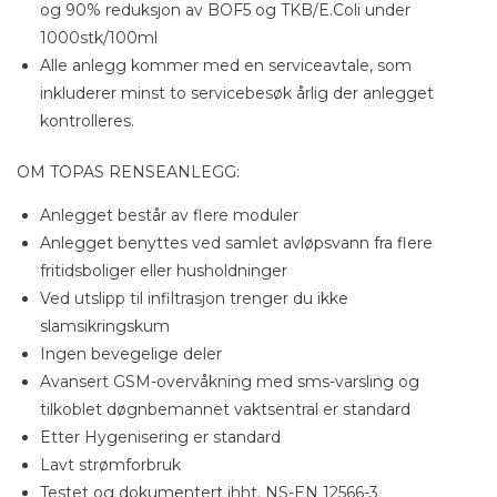
og 90% reduksjon av BOF5 og TKB/E.Coli under
1000stk/100ml
Alle anlegg kommer med en serviceavtale, som
inkluderer minst to servicebesøk årlig der anlegget
kontrolleres.
OM TOPAS RENSEANLEGG:
Anlegget består av flere moduler
Anlegget benyttes ved samlet avløpsvann fra flere
fritidsboliger eller husholdninger
Ved utslipp til infiltrasjon trenger du ikke
slamsikringskum
Ingen bevegelige deler
Avansert GSM-overvåkning med sms-varsling og
tilkoblet døgnbemannet vaktsentral er standard
Etter Hygenisering er standard
Lavt strømforbruk
Testet og dokumentert ihht. NS-EN 12566-3