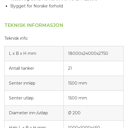
Bygget for Norske forhold
TEKNISK INFORMASJON
Teknisk info:
L x B x H mm
18000x24000x2750
Antall tanker
21
Senter innløp
1500 mm
Senter utløp
1500 mm
Diameter inn-/utløp
Ø 200
Hals L x B x H mm
1000x1000x450